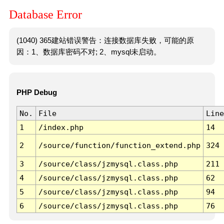
Database Error
(1040) 365建站错误警告：连接数据库失败，可能的原
因：1、数据库密码不对; 2、mysql未启动。
PHP Debug
No.
File
Line
1
/index.php
14
2
/source/function/function_extend.php
324
3
/source/class/jzmysql.class.php
211
4
/source/class/jzmysql.class.php
62
5
/source/class/jzmysql.class.php
94
6
/source/class/jzmysql.class.php
76