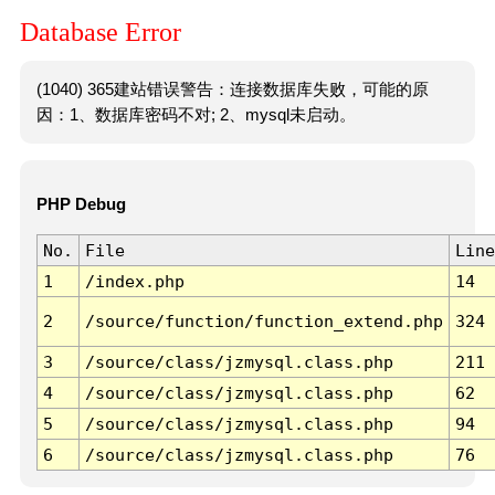
Database Error
(1040) 365建站错误警告：连接数据库失败，可能的原
因：1、数据库密码不对; 2、mysql未启动。
PHP Debug
No.
File
Line
1
/index.php
14
2
/source/function/function_extend.php
324
3
/source/class/jzmysql.class.php
211
4
/source/class/jzmysql.class.php
62
5
/source/class/jzmysql.class.php
94
6
/source/class/jzmysql.class.php
76