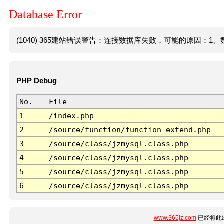
Database Error
(1040) 365建站错误警告：连接数据库失败，可能的原因：1、数
PHP Debug
No.
File
1
/index.php
2
/source/function/function_extend.php
3
/source/class/jzmysql.class.php
4
/source/class/jzmysql.class.php
5
/source/class/jzmysql.class.php
6
/source/class/jzmysql.class.php
www.365jz.com
已经将此