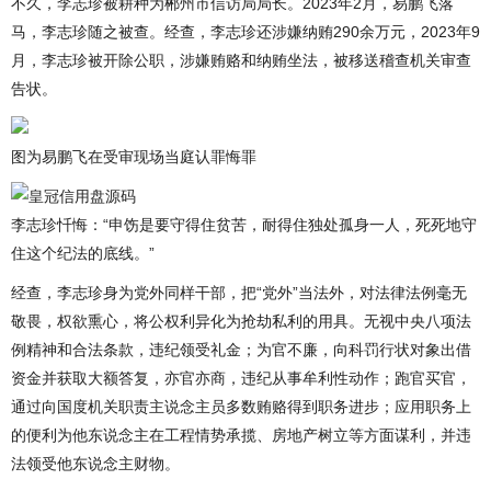
不久，李志珍被耕种为郴州市信访局局长。2023年2月，易鹏飞落
马，李志珍随之被查。经查，李志珍还涉嫌纳贿290余万元，2023年9
月，李志珍被开除公职，涉嫌贿赂和纳贿坐法，被移送稽查机关审查
告状。
图为易鹏飞在受审现场当庭认罪悔罪
李志珍忏悔：“申饬是要守得住贫苦，耐得住独处孤身一人，死死地守
住这个纪法的底线。”
经查，李志珍身为党外同样干部，把“党外”当法外，对法律法例毫无
敬畏，权欲熏心，将公权利异化为抢劫私利的用具。无视中央八项法
例精神和合法条款，违纪领受礼金；为官不廉，向科罚行状对象出借
资金并获取大额答复，亦官亦商，违纪从事牟利性动作；跑官买官，
通过向国度机关职责主说念主员多数贿赂得到职务进步；应用职务上
的便利为他东说念主在工程情势承揽、房地产树立等方面谋利，并违
法领受他东说念主财物。