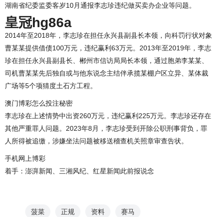
湖南省纪委监委客岁10月通报李志珍违纪做买卖办企业等问题。
皇冠hg86a
2014年至2018年，李志珍在担任永兴县副县长本领，向科罚行状对象
曹某某提供借债100万元，违纪赢利63万元。2013年至2019年，李志
珍在担任永兴县副县长、郴州市信访局局长本领，通过胞弟李某某、
司机曹某某先后独自或与他东说念主结伴承揽某棚户区立异、某体裁
广场等5个项猜度土石方工程。
澳门博彩怎么投注秘密
李志珍在上述情势中出资260万元，违纪赢利225万元。李志珍还存在
其他严重罪人问题。2023年8月，李志珍受到开除公职刑事背负，罪
人所得被追缴，涉嫌坐法问题被移送稽查机关照章审查告状。
手机网上博彩
着手：澎湃新闻、三湘风纪、红星新闻此前报说念
菠菜
正规
资料
赛马