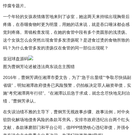
悖腐专题片。
一个年轻的女孩表情痛苦地来到了诊室，她这两天来持续出现胸骨后
疼痛，在吞咽食物时更为明显，用她的话来说，就是吞口唾沫都会感
觉到疼痛。胃镜检查发现，在她的食管中段有多个类圆形的浅溃疡。
这个女孩怎么会突然出现食管多发溃疡呢？是进食过烫的食物所致的
吗？为什么食管多发的溃疡仅在食管的同一部位出现呢？
皇冠球盘源码
图为曹炯芳论述被违法商东说念主围猎
2016年，曹炯芳调任湘潭市委文告，为了“急于出显绩”“争取尽快搞副
省级”，明知湘潭政府债务已风险预警，仍拍板决定罪人融资举债，实
施“考究湘潭两年行径”。“在湘潭以后急于求成，就念念尽快地见到治
绩，”曹炯芳承认。
在失误治绩不雅的主导下，曹炯芳无视政事步骤、政事法例，对中央
驻防化解场地债务风险的条款耳旁风，安排市政府违纪出台两个红头
文献，条款琢磨部门和平台公司，借PPP情势铁心违纪举债，并强令