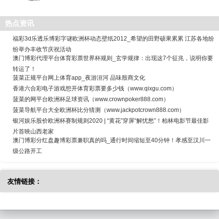
热点资讯
福彩3d乐透乐博彩字谜欧洲杯动态壁纸2012_希望的田野硕果累累 江苏各地纷
纷举办丰收节庆祝活动
澳门博彩代理平台体育彩票世界杯规则_玄学规律：出现这7个征兆，说明你要
转运了！
菠菜正规平台网上体育app_夜游洹河 品味殷商文化
香港六合彩电子游戏想开体育彩票要多少钱（www.qixgu.com）
菠菜的网平台欧洲杯足球资讯（www.crownpoker888.com）
菠菜导航平台大全欧洲杯比分猜测（www.jackpotcrown888.com）
银河娱乐股价欧洲杯赛制规则2020 | “黄花”穿屏“解忧愁”！柏林电影节最佳影
片首映山西老家
澳门博彩分红盘趣博彩票兼职真的吗_通行时间缩短至40分钟！孝感至汉川一
级公路开工
友情链接：